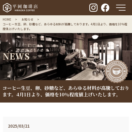
メ
HOME
お知らせ
コーヒー生豆、卵、砂糖など、あらゆる材料が高騰しております。4月1日より、価格を10％程
度値上げいたします。
N
E
W
S
コーヒー生豆、卵、砂糖など、あらゆる材料が高騰しており
ます。4月1日より、価格を10％程度値上げいたします。
2025/03/21