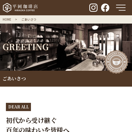
メ
HOME
ごあいさつ
G
R
E
E
T
I
N
G
ごあいさつ
DEAR ALL
初代から受け継ぐ
百年の味わいを皆様へ