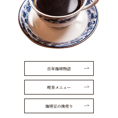
百年珈琲物語
喫茶メニュー
珈琲豆の挽売り