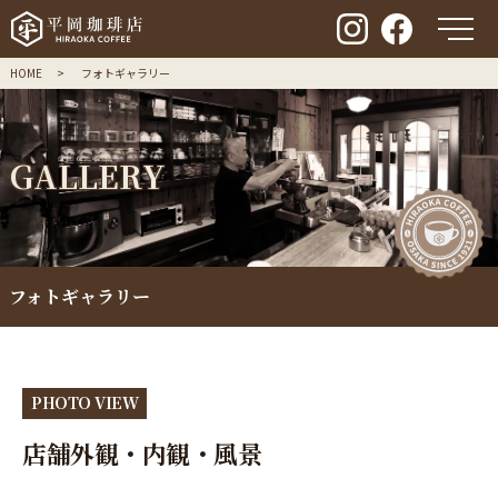
メ
HOME
フォトギャラリー
G
A
L
L
E
R
Y
フォトギャラリー
PHOTO VIEW
店舗外観・内観・風景