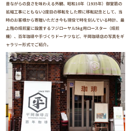
昔ながらの良さを味わえる外観、昭和10年（1935年）御堂筋の
拡幅工事にともない2度目の移転をした際に移転記念として、当
時のお客様から寄贈いただき今も現役で時を刻んでいる時計、最
上階の焙煎室に設置するフジローヤル5kg用ロースター（焙煎
機）、百年珈琲や手づくりドーナツなど、平岡珈琲店の写真をギ
ャラリー形式でご紹介。