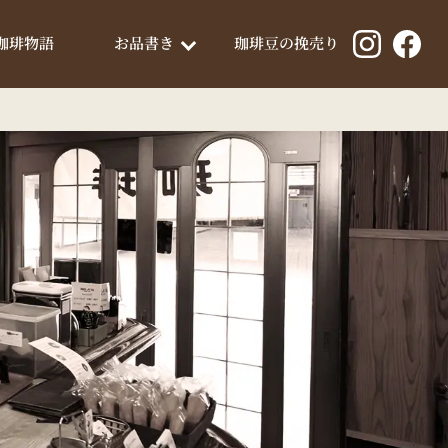
珈琲豆の挽売り
珈琲物語
お品書き